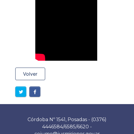
Volver
Córdoba Nº 1541, Posadas - (0376)
4446584/6585/6620 -
cejume@jusmisiones.gov.ar