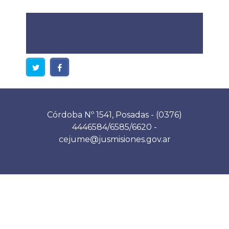
Córdoba Nº 1541, Posadas - (0376)
4446584/6585/6620 -
cejume@jusmisiones.gov.ar