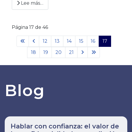
Lee más…
Página 17 de 46
12
13
14
15
16
17
18
19
20
21
Blog
Hablar con confianza: el valor de