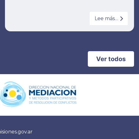
Lee más…
Ver todos
siones.gov.ar