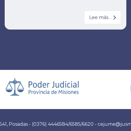
Lee más…
541, Posadas - (0376) 4446584/6585/6620 - cejume@jusmi