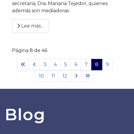
secretaria, Dra. Mariana Tejedor, quienes
además son mediadoras.
Lee más…
Página 8 de 46
3
4
5
6
7
8
9
10
11
12
Blog