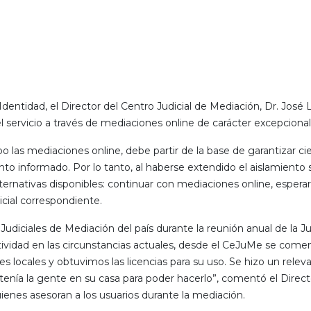
 Identidad, el Director del Centro Judicial de Mediación, Dr. Jo
l servicio a través de mediaciones online de carácter excepciona
o las mediaciones online, debe partir de la base de garantizar ci
nto informado. Por lo tanto, al haberse extendido el aislamiento 
lternativas disponibles: continuar con mediaciones online, esperar l
icial correspondiente.
 Judiciales de Mediación del país durante la reunión anual de la 
ividad en las circunstancias actuales, desde el CeJuMe se comenz
ocales y obtuvimos las licencias para su uso. Se hizo un relev
ue tenía la gente en su casa para poder hacerlo”, comentó el Di
enes asesoran a los usuarios durante la mediación.