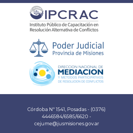
Córdoba Nº 1541, Posadas - (0376)
4446584/6585/6620 -
cejume@jusmisiones.gov.ar